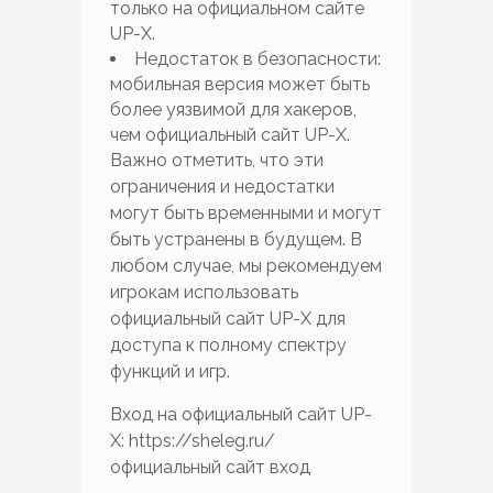
только на официальном сайте
UP-X.
Недостаток в безопасности:
мобильная версия может быть
более уязвимой для хакеров,
чем официальный сайт UP-X.
Важно отметить, что эти
ограничения и недостатки
могут быть временными и могут
быть устранены в будущем. В
любом случае, мы рекомендуем
игрокам использовать
официальный сайт UP-X для
доступа к полному спектру
функций и игр.
Вход на официальный сайт UP-
X: https://sheleg.ru/
официальный сайт вход