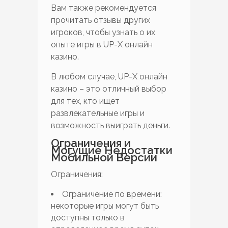
Вам также рекомендуется
прочитать отзывы других
игроков, чтобы узнать о их
опыте игры в UP-X онлайн
казино.
В любом случае, UP-X онлайн
казино – это отличный выбор
для тех, кто ищет
развлекательные игры и
возможность выиграть деньги.
Ограничения и
Могущие Недостатки
Мобильной Версии
Ограничения:
Ограничение по времени:
некоторые игры могут быть
доступны только в