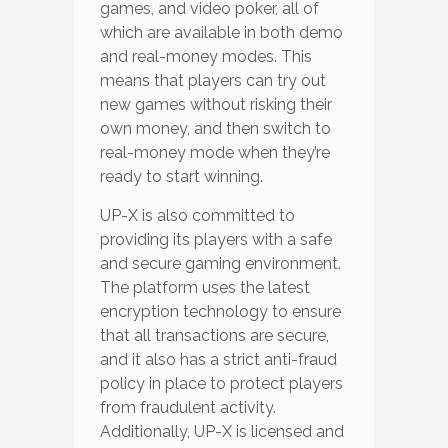
games, and video poker, all of
which are available in both demo
and real-money modes. This
means that players can try out
new games without risking their
own money, and then switch to
real-money mode when they’re
ready to start winning.
UP-X is also committed to
providing its players with a safe
and secure gaming environment.
The platform uses the latest
encryption technology to ensure
that all transactions are secure,
and it also has a strict anti-fraud
policy in place to protect players
from fraudulent activity.
Additionally, UP-X is licensed and