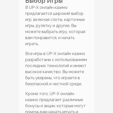
Выбор Игры
В UP-X онлайн казино
предлагается широкий выбор
игр, включая слоты, карточные
игры, рулетку и другие. Вы
можете выбрать игру, которая
вам понравится, и начать
играть.
Все игры в UP-X онлайн казино
разработаны с использованием
последних технологий и имеют
высокое качество. Вы можете
быть уверены, что играете в
безопасной и честной среде.
Кроме того, UP-X онлайн
казино предлагает различные
бонусы и акции, которые могут
помочь вам начать играть и