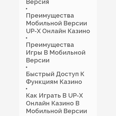
Версия
Преимущества
Мобильной Версии
UP-X Онлайн Казино
Преимущества
Игры В Мобильной
Версии
Быстрый Доступ К
Функциям Казино
Как Играть В UP-X
Онлайн Казино В
Мобильной Версии