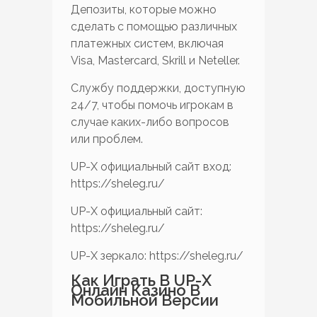
Депозиты, которые можно
сделать с помощью различных
платежных систем, включая
Visa, Mastercard, Skrill и Neteller.
Службу поддержки, доступную
24/7, чтобы помочь игрокам в
случае каких-либо вопросов
или проблем.
UP-X официальный сайт вход:
https://sheleg.ru/
UP-X официальный сайт:
https://sheleg.ru/
UP-X зеркало: https://sheleg.ru/
Как Играть В UP-X
Онлайн Казино В
Мобильной Версии