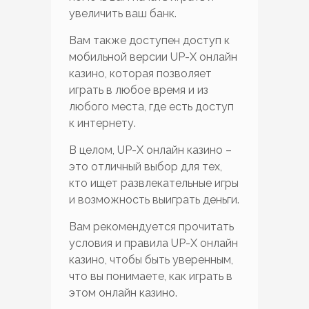
увеличить ваш банк.
Вам также доступен доступ к
мобильной версии UP-X онлайн
казино, которая позволяет
играть в любое время и из
любого места, где есть доступ
к интернету.
В целом, UP-X онлайн казино –
это отличный выбор для тех,
кто ищет развлекательные игры
и возможность выиграть деньги.
Вам рекомендуется прочитать
условия и правила UP-X онлайн
казино, чтобы быть уверенным,
что вы понимаете, как играть в
этом онлайн казино.